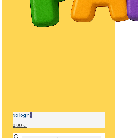
No login
0
0,00 €