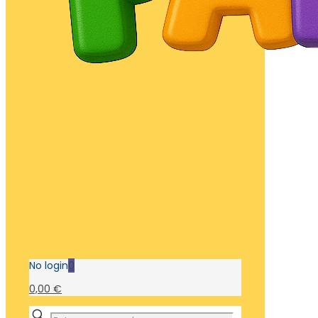
No login
0
0,00 €