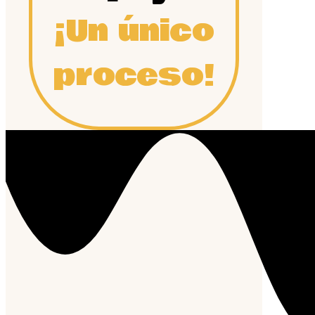
¡Un único
proceso!