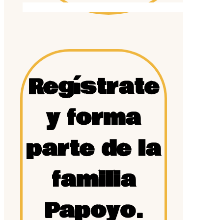
Regístrate
y forma
parte de la
familia
Papoyo.