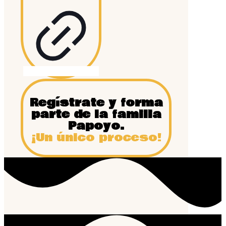
Regístrate y forma
parte de la familia
Papoyo.
¡Un único proceso!