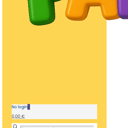
No login
0
0,00 €