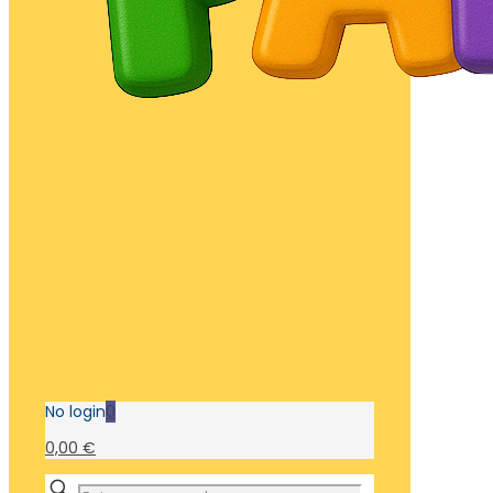
No login
0
0,00 €