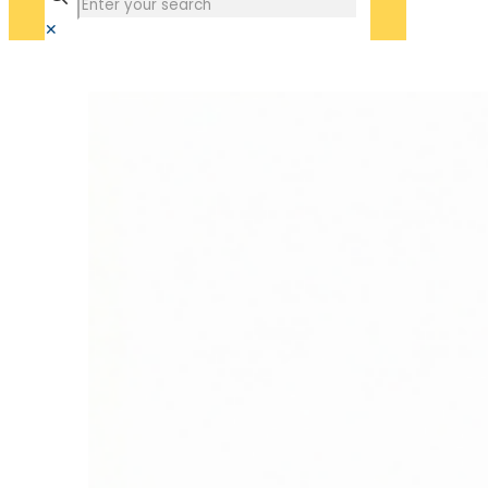
✕
3 registros