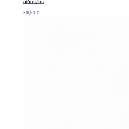
niños/as
319,50
€