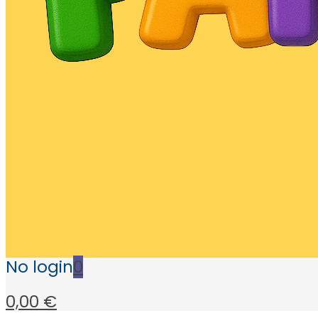
No login
0
0,00 €