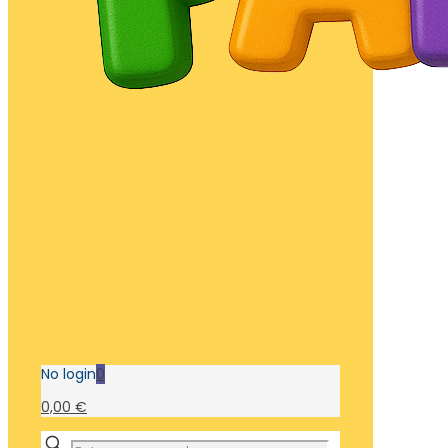
No login
0
0,00 €