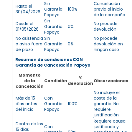
Sin
Cancelación
Hasta el
Garantía
100%
previa al inicio
30/04/2026
Papoyo
de la campaña
Sin
Desde el
No procede
Garantía
0%
01/05/2026
devolución
Papoyo
No asistencia
Sin
No procede
o aviso fuera
Garantía
0%
devolución en
de plazo
Papoyo
ningún caso
Resumen de condiciones CON
Garantía de Cancelación Papoyo
Momento
%
de la
Condición
Observaciones
devolución
cancelación
No incluye el
Más de 15
Con
coste de la
días antes
Garantía
100%
garantía. No
del inicio
Papoyo
requiere
justificación
Requiere causa
Dentro de los
Con
justificada y
15 días