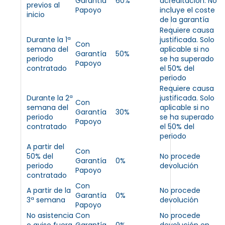
Garantía
60%
acreditación. No
previos al
Papoyo
incluye el coste
inicio
de la garantía
Requiere causa
Durante la 1ª
justificada. Solo
Con
semana del
aplicable si no
Garantía
50%
periodo
se ha superado
Papoyo
contratado
el 50% del
periodo
Requiere causa
Durante la 2ª
justificada. Solo
Con
semana del
aplicable si no
Garantía
30%
periodo
se ha superado
Papoyo
contratado
el 50% del
periodo
A partir del
Con
50% del
No procede
Garantía
0%
periodo
devolución
Papoyo
contratado
Con
A partir de la
No procede
Garantía
0%
3ª semana
devolución
Papoyo
No asistencia
Con
No procede
o aviso fuera
Garantía
0%
devolución en