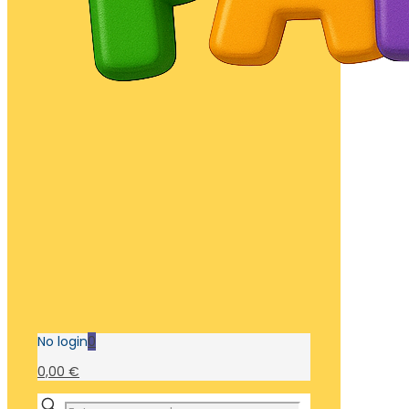
No login
0
0,00 €