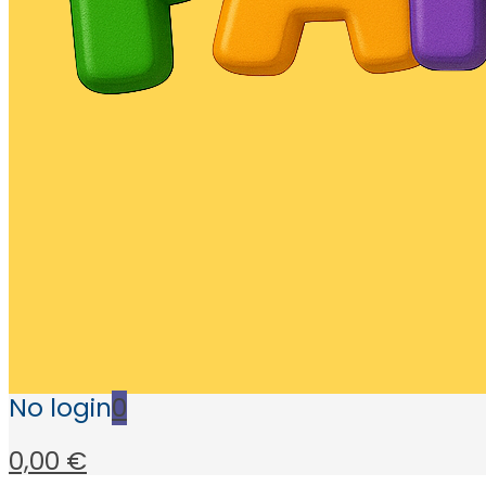
No login
0
0,00 €