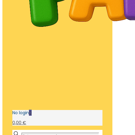
No login
0
0,00 €