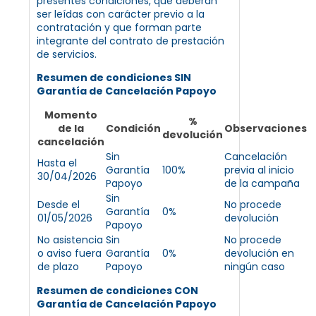
presentes condiciones, que deberán
ser leídas con carácter previo a la
contratación y que forman parte
integrante del contrato de prestación
de servicios.
Resumen de condiciones SIN
Garantía de Cancelación Papoyo
Momento
%
de la
Condición
Observaciones
devolución
cancelación
Sin
Cancelación
Hasta el
Garantía
100%
previa al inicio
30/04/2026
Papoyo
de la campaña
Sin
Desde el
No procede
Garantía
0%
01/05/2026
devolución
Papoyo
No asistencia
Sin
No procede
o aviso fuera
Garantía
0%
devolución en
de plazo
Papoyo
ningún caso
Resumen de condiciones CON
Garantía de Cancelación Papoyo