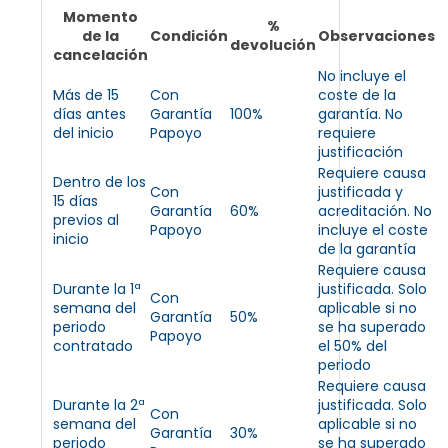
Momento
%
de la
Condición
Observaciones
devolución
cancelación
No incluye el
Más de 15
Con
coste de la
días antes
Garantía
100%
garantía. No
del inicio
Papoyo
requiere
justificación
Requiere causa
Dentro de los
Con
justificada y
15 días
Garantía
60%
acreditación. No
previos al
Papoyo
incluye el coste
inicio
de la garantía
Requiere causa
Durante la 1ª
justificada. Solo
Con
semana del
aplicable si no
Garantía
50%
periodo
se ha superado
Papoyo
contratado
el 50% del
periodo
Requiere causa
Durante la 2ª
justificada. Solo
Con
semana del
aplicable si no
Garantía
30%
periodo
se ha superado