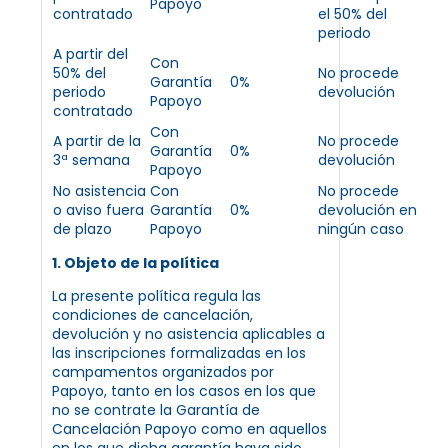
Papoyo
contratado
el 50% del
periodo
A partir del
Con
50% del
No procede
Garantía
0%
periodo
devolución
Papoyo
contratado
Con
A partir de la
No procede
Garantía
0%
3ª semana
devolución
Papoyo
No asistencia
Con
No procede
o aviso fuera
Garantía
0%
devolución en
de plazo
Papoyo
ningún caso
1. Objeto de la política
La presente política regula las
condiciones de cancelación,
devolución y no asistencia aplicables a
las inscripciones formalizadas en los
campamentos organizados por
Papoyo, tanto en los casos en los que
no se contrate la Garantía de
Cancelación Papoyo como en aquellos
en los que dicha garantía haya sido