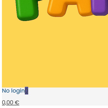
No login
0
0,00 €