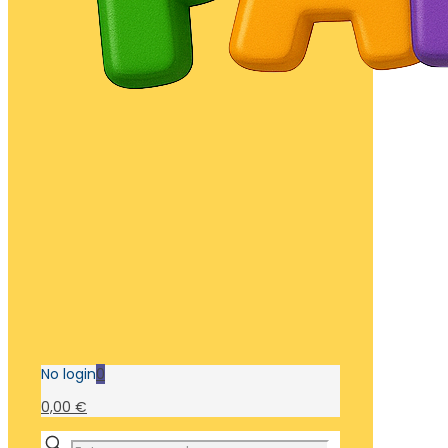
No login
0
0,00 €