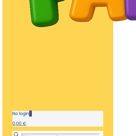
No login
0
0,00 €