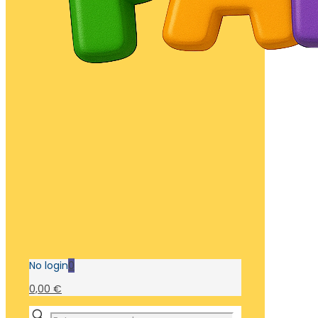
No login
0
0,00 €