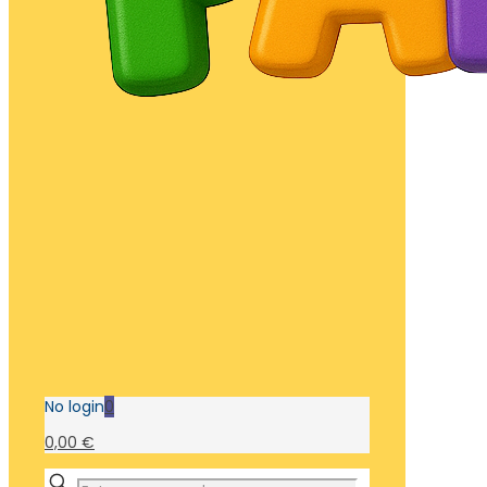
No login
0
0,00 €