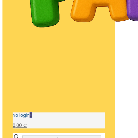
No login
0
0,00 €