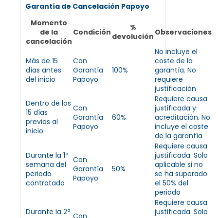
Garantía de Cancelación Papoyo
Momento
%
de la
Condición
Observaciones
devolución
cancelación
No incluye el
Más de 15
Con
coste de la
días antes
Garantía
100%
garantía. No
del inicio
Papoyo
requiere
justificación
Requiere causa
Dentro de los
Con
justificada y
15 días
Garantía
60%
acreditación. No
previos al
Papoyo
incluye el coste
inicio
de la garantía
Requiere causa
Durante la 1ª
justificada. Solo
Con
semana del
aplicable si no
Garantía
50%
periodo
se ha superado
Papoyo
contratado
el 50% del
periodo
Requiere causa
Durante la 2ª
justificada. Solo
Con