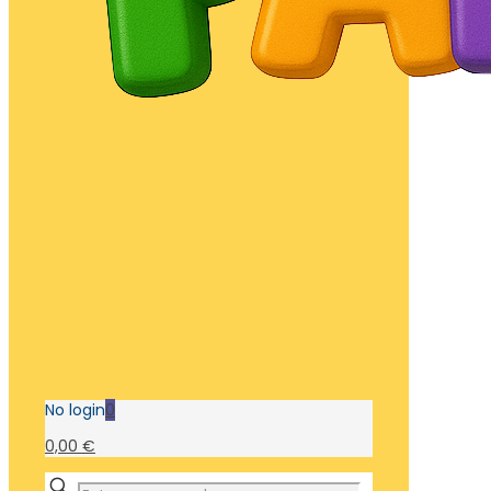
No login
0
0,00 €