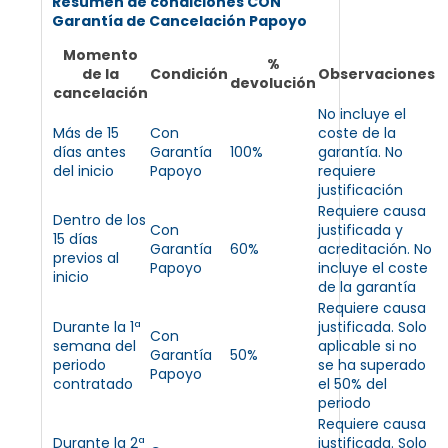
Resumen de condiciones CON
Garantía de Cancelación Papoyo
Momento
%
de la
Condición
Observaciones
devolución
cancelación
No incluye el
Más de 15
Con
coste de la
días antes
Garantía
100%
garantía. No
del inicio
Papoyo
requiere
justificación
Requiere causa
Dentro de los
Con
justificada y
15 días
Garantía
60%
acreditación. No
previos al
Papoyo
incluye el coste
inicio
de la garantía
Requiere causa
Durante la 1ª
justificada. Solo
Con
semana del
aplicable si no
Garantía
50%
periodo
se ha superado
Papoyo
contratado
el 50% del
periodo
Requiere causa
Durante la 2ª
justificada. Solo