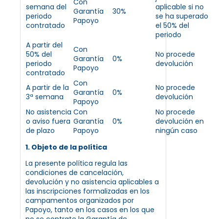
Con
semana del
aplicable si no
Garantía
30%
periodo
se ha superado
Papoyo
contratado
el 50% del
periodo
A partir del
Con
50% del
No procede
Garantía
0%
periodo
devolución
Papoyo
contratado
Con
A partir de la
No procede
Garantía
0%
3ª semana
devolución
Papoyo
No asistencia
Con
No procede
o aviso fuera
Garantía
0%
devolución en
de plazo
Papoyo
ningún caso
1. Objeto de la política
La presente política regula las
condiciones de cancelación,
devolución y no asistencia aplicables a
las inscripciones formalizadas en los
campamentos organizados por
Papoyo, tanto en los casos en los que
no se contrate la Garantía de