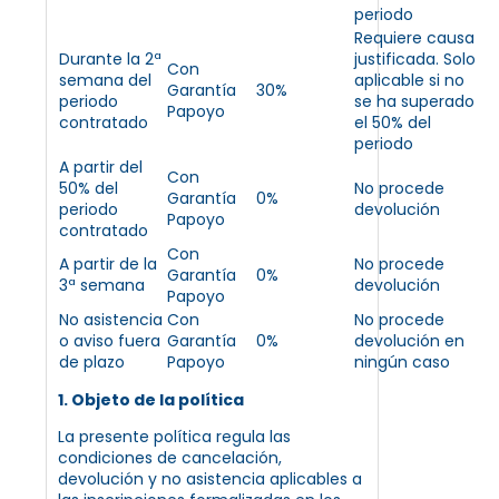
periodo
Requiere causa
Durante la 2ª
justificada. Solo
Con
semana del
aplicable si no
Garantía
30%
periodo
se ha superado
Papoyo
contratado
el 50% del
periodo
A partir del
Con
50% del
No procede
Garantía
0%
periodo
devolución
Papoyo
contratado
Con
A partir de la
No procede
Garantía
0%
3ª semana
devolución
Papoyo
No asistencia
Con
No procede
o aviso fuera
Garantía
0%
devolución en
de plazo
Papoyo
ningún caso
1. Objeto de la política
La presente política regula las
condiciones de cancelación,
devolución y no asistencia aplicables a