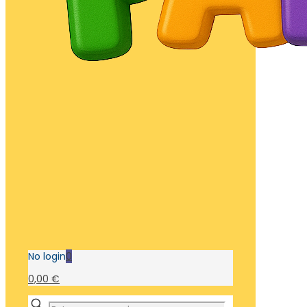
No login
0
0,00 €