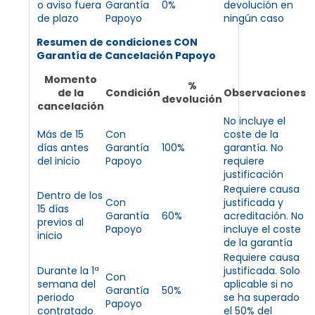
o aviso fuera
Garantía
0%
devolución en
de plazo
Papoyo
ningún caso
Resumen de condiciones CON
Garantía de Cancelación Papoyo
Momento
%
de la
Condición
Observaciones
devolución
cancelación
No incluye el
Más de 15
Con
coste de la
días antes
Garantía
100%
garantía. No
del inicio
Papoyo
requiere
justificación
Requiere causa
Dentro de los
Con
justificada y
15 días
Garantía
60%
acreditación. No
previos al
Papoyo
incluye el coste
inicio
de la garantía
Requiere causa
Durante la 1ª
justificada. Solo
Con
semana del
aplicable si no
Garantía
50%
periodo
se ha superado
Papoyo
contratado
el 50% del