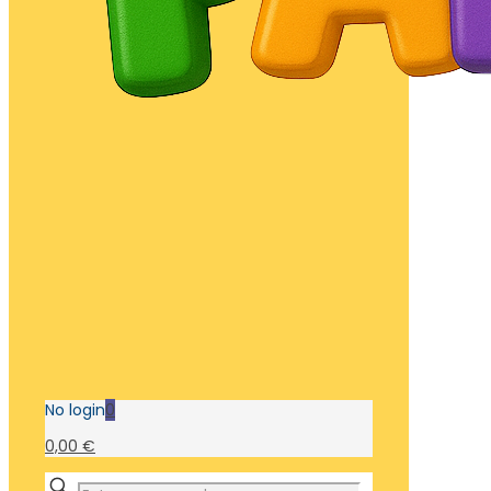
No login
0
0,00 €