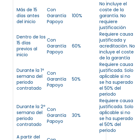
No incluye el
Más de 15
Con
coste de la
días antes
Garantía
100%
garantía. No
del inicio
Papoyo
requiere
justificación
Requiere causa
Dentro de los
Con
justificada y
15 días
Garantía
60%
acreditación. No
previos al
Papoyo
incluye el coste
inicio
de la garantía
Requiere causa
Durante la 1ª
justificada. Solo
Con
semana del
aplicable si no
Garantía
50%
periodo
se ha superado
Papoyo
contratado
el 50% del
periodo
Requiere causa
Durante la 2ª
justificada. Solo
Con
semana del
aplicable si no
Garantía
30%
periodo
se ha superado
Papoyo
contratado
el 50% del
periodo
A partir del
Con