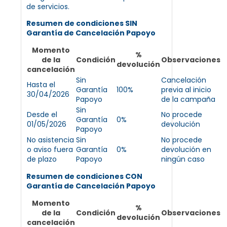
de servicios.
Resumen de condiciones SIN
Garantía de Cancelación Papoyo
Momento
%
de la
Condición
Observaciones
devolución
cancelación
Sin
Cancelación
Hasta el
Garantía
100%
previa al inicio
30/04/2026
Papoyo
de la campaña
Sin
Desde el
No procede
Garantía
0%
01/05/2026
devolución
Papoyo
No asistencia
Sin
No procede
o aviso fuera
Garantía
0%
devolución en
de plazo
Papoyo
ningún caso
Resumen de condiciones CON
Garantía de Cancelación Papoyo
Momento
%
de la
Condición
Observaciones
devolución
cancelación