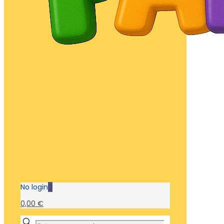
No login
0
0,00 €