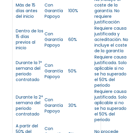
Más de 15
Con
coste de la
días antes
Garantía
100%
garantía. No
del inicio
Papoyo
requiere
justificación
Requiere causa
Dentro de los
Con
justificada y
15 días
Garantía
60%
acreditación. No
previos al
Papoyo
incluye el coste
inicio
de la garantía
Requiere causa
Durante la 1ª
justificada. Solo
Con
semana del
aplicable si no
Garantía
50%
periodo
se ha superado
Papoyo
contratado
el 50% del
periodo
Requiere causa
Durante la 2ª
justificada. Solo
Con
semana del
aplicable si no
Garantía
30%
periodo
se ha superado
Papoyo
contratado
el 50% del
periodo
A partir del
Con
50% del
No procede