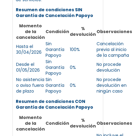
Resumen de condiciones SIN
Garantía de Cancelación Papoyo
Momento
%
de la
Condición
Observaciones
devolución
cancelación
Sin
Cancelación
Hasta el
Garantía
100%
previa al inicio
30/04/2026
Papoyo
de la campaña
Sin
Desde el
No procede
Garantía
0%
01/05/2026
devolución
Papoyo
No asistencia
Sin
No procede
o aviso fuera
Garantía
0%
devolución en
de plazo
Papoyo
ningún caso
Resumen de condiciones CON
Garantía de Cancelación Papoyo
Momento
%
de la
Condición
Observaciones
devolución
cancelación
No incluye el