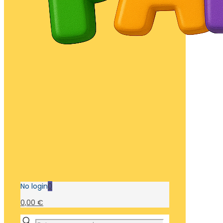
No login
0
0,00 €