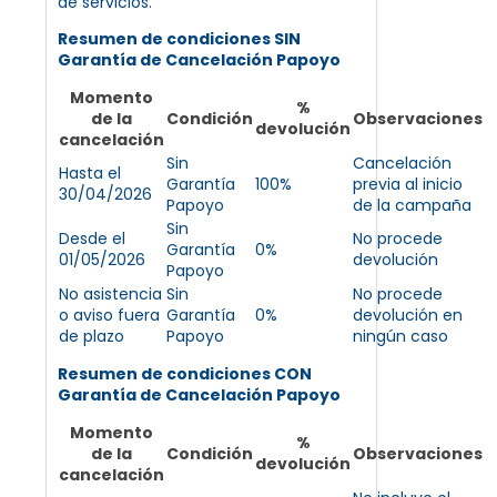
de servicios.
Resumen de condiciones SIN
Garantía de Cancelación Papoyo
Momento
%
de la
Condición
Observaciones
devolución
cancelación
Sin
Cancelación
Hasta el
Garantía
100%
previa al inicio
30/04/2026
Papoyo
de la campaña
Sin
Desde el
No procede
Garantía
0%
01/05/2026
devolución
Papoyo
No asistencia
Sin
No procede
o aviso fuera
Garantía
0%
devolución en
de plazo
Papoyo
ningún caso
Resumen de condiciones CON
Garantía de Cancelación Papoyo
Momento
%
de la
Condición
Observaciones
devolución
cancelación