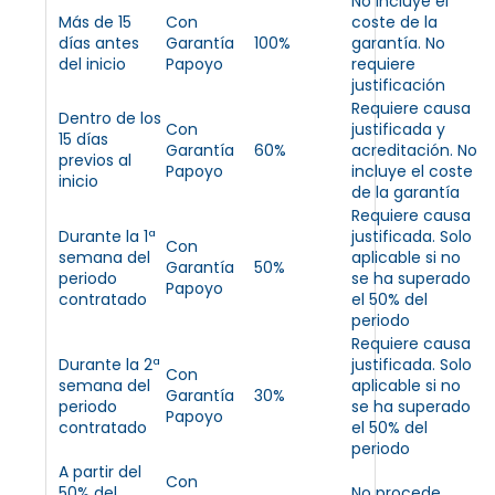
No incluye el
Más de 15
Con
coste de la
días antes
Garantía
100%
garantía. No
del inicio
Papoyo
requiere
justificación
Requiere causa
Dentro de los
Con
justificada y
15 días
Garantía
60%
acreditación. No
previos al
Papoyo
incluye el coste
inicio
de la garantía
Requiere causa
Durante la 1ª
justificada. Solo
Con
semana del
aplicable si no
Garantía
50%
periodo
se ha superado
Papoyo
contratado
el 50% del
periodo
Requiere causa
Durante la 2ª
justificada. Solo
Con
semana del
aplicable si no
Garantía
30%
periodo
se ha superado
Papoyo
contratado
el 50% del
periodo
A partir del
Con
50% del
No procede