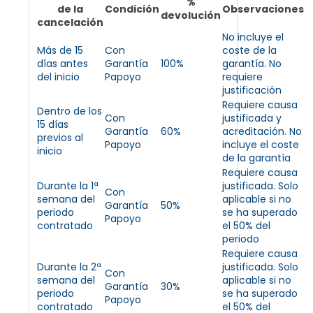
%
de la
Condición
Observaciones
devolución
cancelación
No incluye el
Más de 15
Con
coste de la
días antes
Garantía
100%
garantía. No
del inicio
Papoyo
requiere
justificación
Requiere causa
Dentro de los
Con
justificada y
15 días
Garantía
60%
acreditación. No
previos al
Papoyo
incluye el coste
inicio
de la garantía
Requiere causa
Durante la 1ª
justificada. Solo
Con
semana del
aplicable si no
Garantía
50%
periodo
se ha superado
Papoyo
contratado
el 50% del
periodo
Requiere causa
Durante la 2ª
justificada. Solo
Con
semana del
aplicable si no
Garantía
30%
periodo
se ha superado
Papoyo
contratado
el 50% del