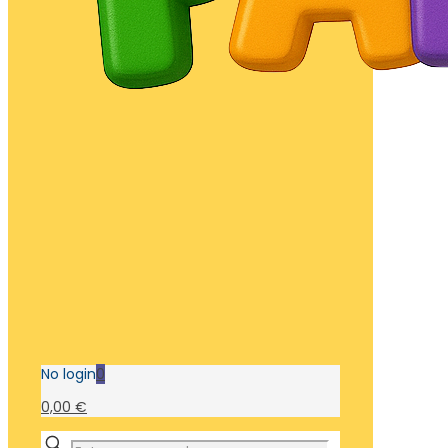
No login
0
0,00 €