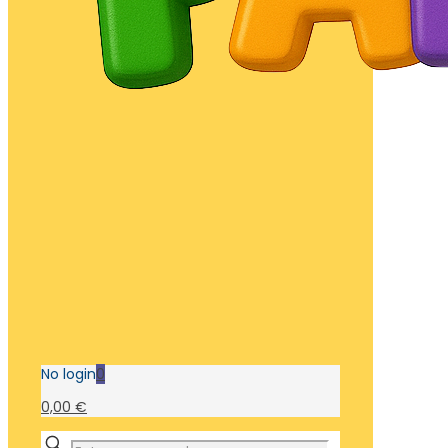
No login
0
0,00 €